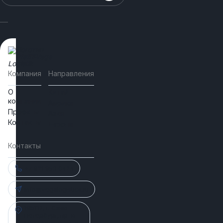
Компания
Направления
О
Китай
компании
Африка
Проекты
Азия
Контакты
Европа
Контакты
+7 921 953 0424
info@vegalogistics.ru
195112, г. Санкт-
Петербург, пр-кт
Малоохтинский, д.